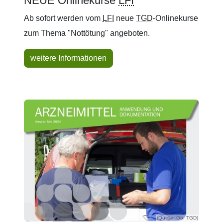
NEUE Onlinekurse
LFI
Ab sofort werden vom
LFI
neue
TGD
-Onlinekurse
zum Thema "Nottötung" angeboten.
weitere Informationen
(Quelle: Oö. TGD)