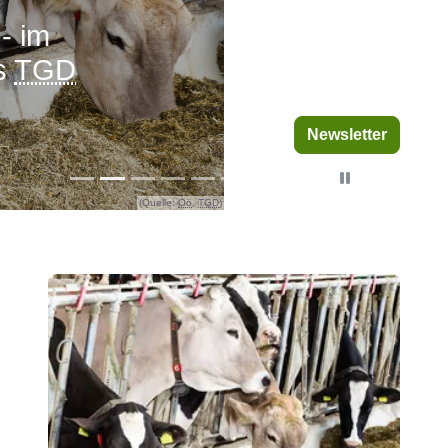
Oö
.
TGD
Newsletter
Newsletter
Pause
(Quelle:
Oö
.
TGD
)