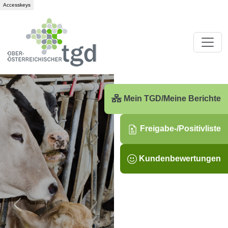
Accesskeys
Mein TGD/Meine Berichte
Freigabe-/Positivliste
Kundenbewertungen
zurück
vorw